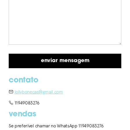
contato
lollybonecas@gmail.com
11949083276
vendas
Se preferível chamar no WhatsApp 11949083276