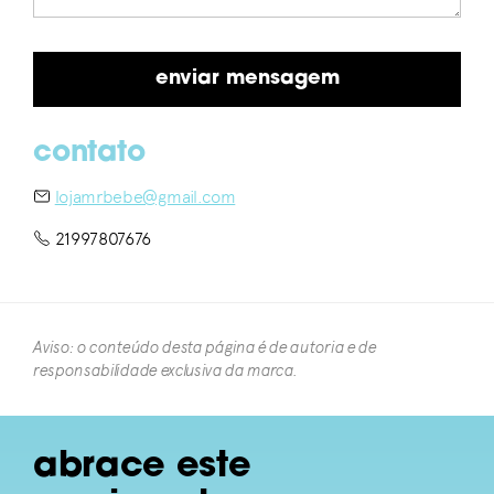
contato
lojamrbebe@gmail.com
21997807676
Aviso: o conteúdo desta página é de autoria e de
responsabilidade exclusiva da marca.​
abrace este