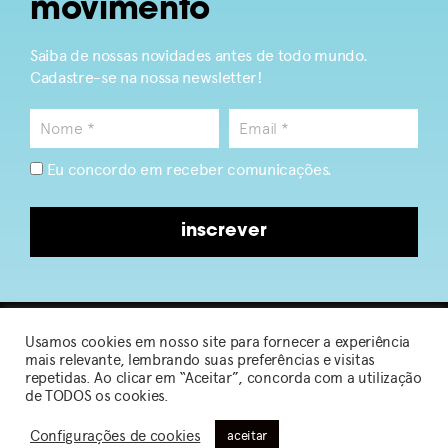
movimento
Saiba de nossas novidades antes de todo mundo.
Cadastre-se na nossa newsletter!
Eu concordo em receber comunicações.
inscrever
Usamos cookies em nosso site para fornecer a experiência
2026 © Sou de Algodão
mais relevante, lembrando suas preferências e visitas
repetidas. Ao clicar em “Aceitar”, concorda com a utilização
de TODOS os cookies.
Política de Privacidade
|
Termos de Uso
Configurações de cookies
aceitar