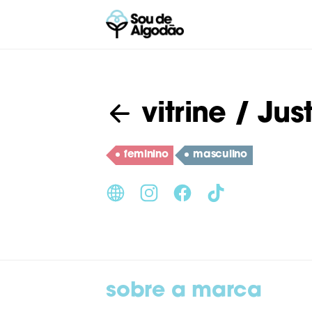
vitrine
/ Just
feminino
masculino
sobre a marca