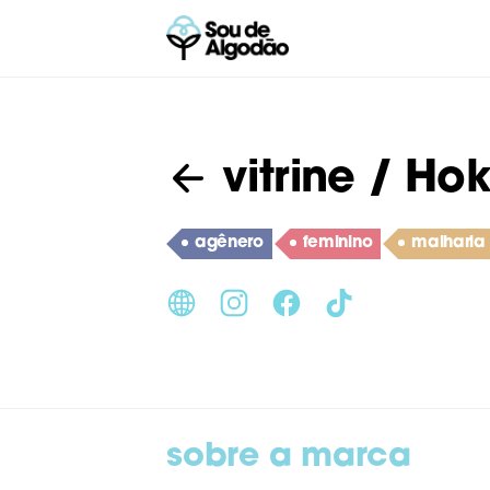
vitrine
/ Hok
agênero
feminino
malharia
sobre a marca