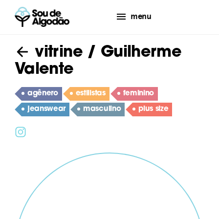
menu
vitrine
/ Guilherme
Valente
agênero
estilistas
feminino
jeanswear
masculino
plus size