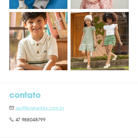
contato
sac@bograntex.com.br
47 988048799