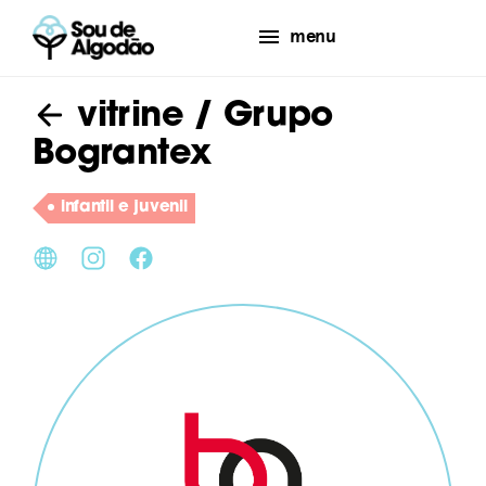
menu
vitrine
/ Grupo
Bograntex
infantil e juvenil