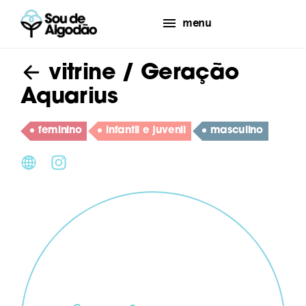
menu
vitrine
/ Geração
Aquarius
feminino
infantil e juvenil
masculino