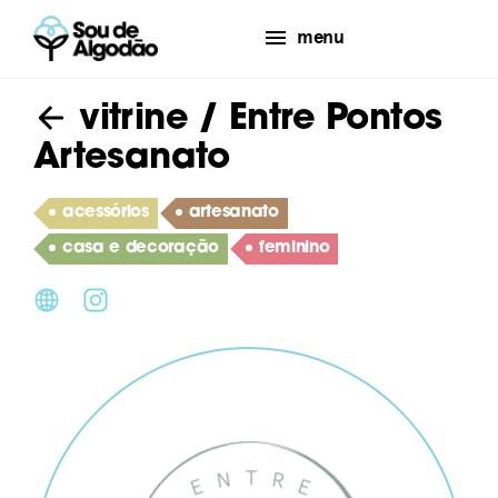
menu
vitrine
/ Entre Pontos
Artesanato
acessórios
artesanato
casa e decoração
feminino