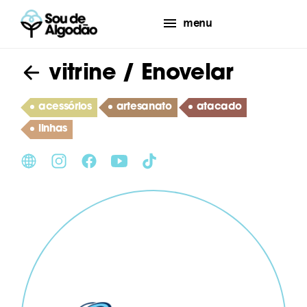
menu
vitrine
/ Enovelar
acessórios
artesanato
atacado
linhas