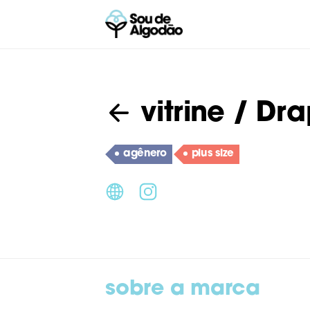
vitrine
/ Dra
agênero
plus size
sobre a marca