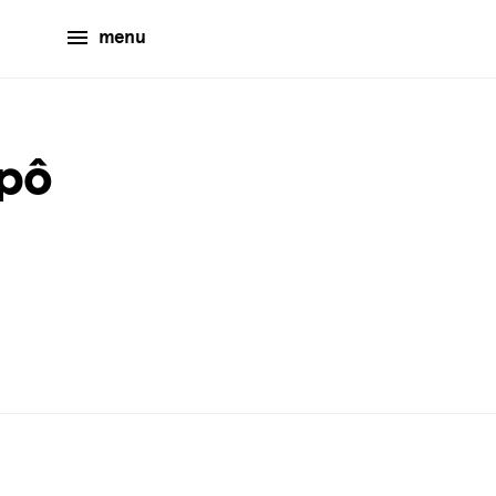
menu
pô