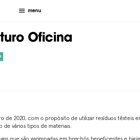
menu
turo Oficina
​
de 2020, com o propósito de utilizar resíduos têxteis em 
 de vários tipos de materiais.
jeans que são garimpadas em brechós beneficentes e higien