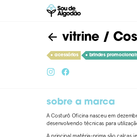
vitrine
/ Cos
acessórios
brindes promocionais
sobre a marca
A Costurô Oficina nasceu em dezembro 
desenvolvendo técnicas para utilização
A principal matéria-prima são calças 