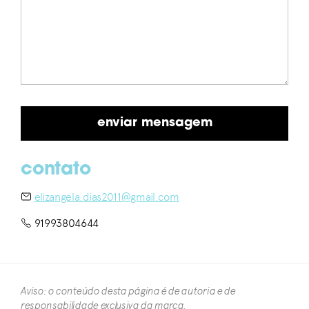
contato
elizangela.dias2011@gmail.com
91993804644
Aviso: o conteúdo desta página é de autoria e de
responsabilidade exclusiva da marca.​