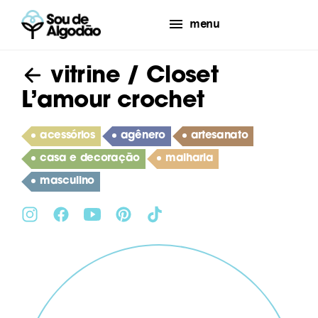
menu
vitrine
/ Closet
L’amour crochet
acessórios
agênero
artesanato
casa e decoração
malharia
masculino