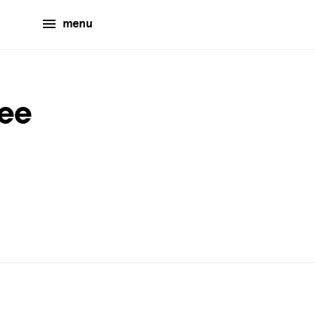
menu
ee