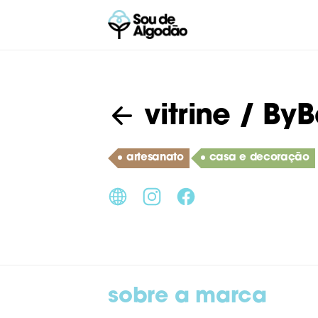
vitrine
/ ByB
artesanato
casa e decoração
sobre a marca