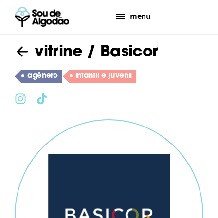
menu
vitrine
/ Basicor
agênero
infantil e juvenil