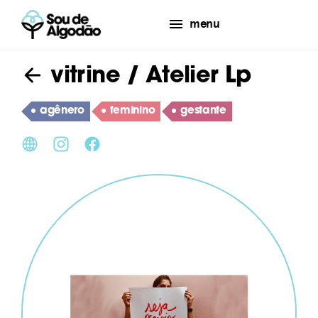
menu
vitrine
/ Atelier Lp
agênero
feminino
gestante