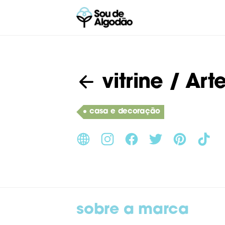
vitrine
/ Art
casa e decoração
sobre a marca