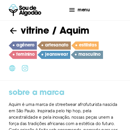
menu
vitrine
/ Aquim
agênero
artesanato
estilistas
feminino
jeanswear
masculino
sobre a marca
Aquim é uma marca de streetwear afrofuturista nascida
em São Paulo. Inspirada pelo hip hop, pela
ancestralidade e pela inovação, nossas peças unem a
força das tradições africanas com a estética do futuro.
Cada criação é feita sob encomenda, pensada para ser