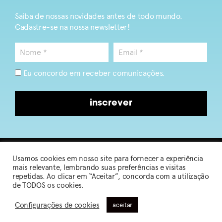
Saiba de nossas novidades antes de todo mundo.
Cadastre-se na nossa newsletter!
Eu concordo em receber comunicações.
inscrever
Usamos cookies em nosso site para fornecer a experiência
2026 © Sou de Algodão
mais relevante, lembrando suas preferências e visitas
repetidas. Ao clicar em “Aceitar”, concorda com a utilização
de TODOS os cookies.
Política de Privacidade
|
Termos de Uso
Configurações de cookies
aceitar