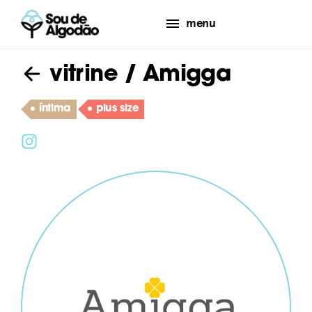
menu
vitrine
/ Amigga
íntima
plus size