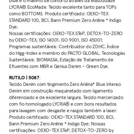
blue e o máximo de conforto através da elasticidade
LYCRA® EcoMade. Tecido excelente tanto para TOPs
como BOTTOMS. Produto certificado: OEKO-TEX
STANDARD 100, BCI, Bann Premium Zero Aniline * Indigo
Dye;
Nossas certificações: OEKO-TEX STeP, DETOX-TO-ZERO
by OEKO-TEX, ISO 14001, ISO 9001, ISO 45001;
Programas sustentáveis: Contribuidor do ZDHC, Índice
do Higg-Index e membro do PACTO GLOBAL; Tecnologias
Sustentáveis: BIOMASSA, Estação de Tratamento de
Efluentes com MBR e Genius Denim – Green Dye.
RUTILO | 5087
:
Tecido Denim com tingimento Zero Anilina* Blue intenso
Denim em construção maquinetado com ligamento
diferenciado e de excelente largura. Tecido mercerizado
com fio homologado LYCRA® e com bons resultados
para lavagem com desgaste e rasgos também a laser.
Produto certificado: OEKO-TEX STANDARD 100, BCI,
Bann Premium Zero Aniline * Indigo Dye; Nossas
certificações: OEKO-TEX STeP, DETOX-TO-ZERO by