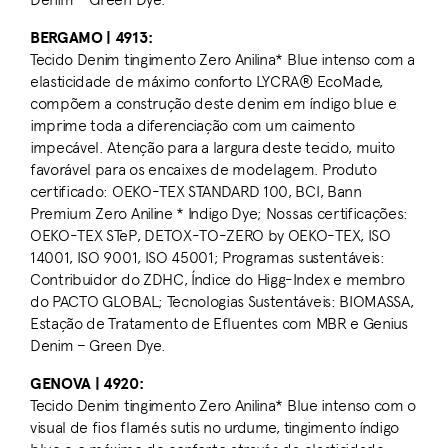
BERGAMO | 4913:
Tecido Denim tingimento Zero Anilina* Blue intenso com a
elasticidade de máximo conforto LYCRA® EcoMade,
compõem a construção deste denim em índigo blue e
imprime toda a diferenciação com um caimento
impecável. Atenção para a largura deste tecido, muito
favorável para os encaixes de modelagem. Produto
certificado: OEKO-TEX STANDARD 100, BCI, Bann
Premium Zero Aniline * Indigo Dye; Nossas certificações:
OEKO-TEX STeP, DETOX-TO-ZERO by OEKO-TEX, ISO
14001, ISO 9001, ISO 45001; Programas sustentáveis:
Contribuidor do ZDHC, Índice do Higg-Index e membro
do PACTO GLOBAL; Tecnologias Sustentáveis: BIOMASSA,
Estação de Tratamento de Efluentes com MBR e Genius
Denim – Green Dye.
GENOVA | 4920:
Tecido Denim tingimento Zero Anilina* Blue intenso com o
visual de fios flamés sutis no urdume, tingimento índigo