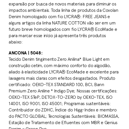
expansão por busca de novos materiais para diminuir os
impactos ambientais. Toda linha de produtos da Covolan
Denim homologado com fio LYCRA®: FREE JEANS e
alguns artigos da linha NATURE COTTON vão ser em um
futuro breve homologados com fio LYCRA® EcoMade e
para marcar esse início já apresenta três produtos
abaixo:
ANCONA | 5048:
Tecido Denim tingimento Zero Anilina* Blue Light em
construção cetim, com máximo conforto do algodão,
aliado à elasticidade LYCRA® EcoMade e excelente para
lavagens mais claras com efeitos desgastados. Produto
certificado: OEKO-TEX STANDARD 100, BCI, Bann
Premium Zero Aniline * Indigo Dye; Nossas certificações:
OEKO-TEX STeP, DETOX-TO-ZERO by OEKO-TEX, ISO
14001, ISO 9001, ISO 45001; Programas sustentáveis:
Contribuidor do ZDHC, Índice do Higg-Index e membro
do PACTO GLOBAL; Tecnologias Sustentáveis: BIOMASSA,
Estação de Tratamento de Efluentes com MBR e Genius
Denim – Green Dye.