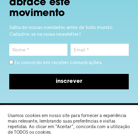
abrace este
movimento
Saiba de nossas novidades antes de todo mundo.
Cadastre-se na nossa newsletter!
Eu concordo em receber comunicações.
inscrever
Usamos cookies em nosso site para fornecer a experiência
2026 © Sou de Algodão
mais relevante, lembrando suas preferências e visitas
repetidas. Ao clicar em “Aceitar”, concorda com a utilização
de TODOS os cookies.
Política de Privacidade
|
Termos de Uso