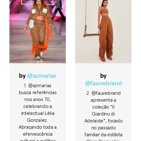
by
@azmarias
by
@fauvebrand
1. @azmarias
busca referências
2. @fauvebrand
nos anos 70,
apresenta a
celebrando a
coleção "Il
intelectual Lélia
Giardino di
Gonzalez.
Adelaide", focado
Abraçando toda a
no passado
efervescência
familiar da estilista
cultural e política