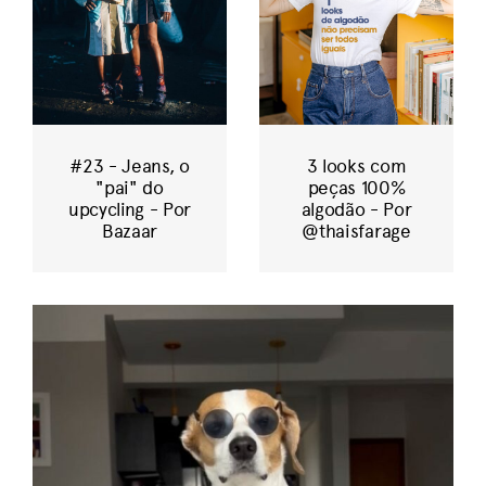
#23 - Jeans, o
3 looks com
"pai" do
peças 100%
upcycling - Por
algodão - Por
Bazaar
@thaisfarage