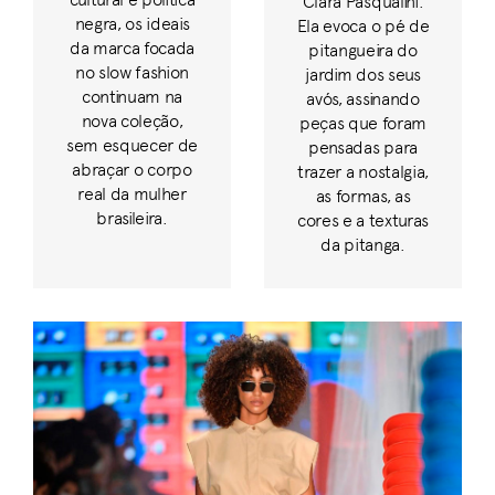
Clara Pasqualini.
negra, os ideais
Ela evoca o pé de
da marca focada
pitangueira do
no slow fashion
jardim dos seus
continuam na
avós, assinando
nova coleção,
peças que foram
sem esquecer de
pensadas para
abraçar o corpo
trazer a nostalgia,
real da mulher
as formas, as
brasileira.
cores e a texturas
da pitanga.