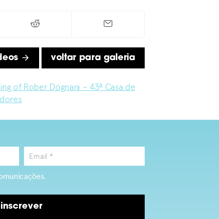
ídeos
voltar para galeria
ing of Rober Dognani – 43ª Casa de
adores
omunicações.
inscrever