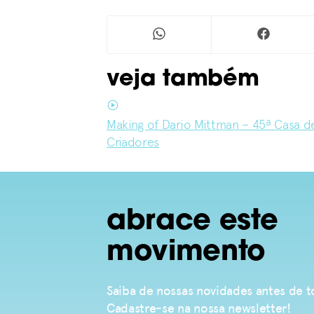
veja também
Making of Dario Mittman – 45ª Casa d
Criadores
abrace este
movimento
Saiba de nossas novidades antes de
Cadastre-se na nossa newsletter!