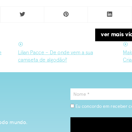
ver mais v
e
Lilian Pacce – De onde vem a sua
Mak
camiseta de algodão?
Cri
Eu concordo em receber c
 todo mundo.