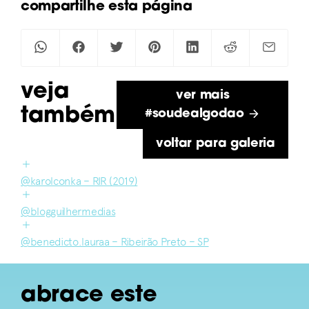
compartilhe esta página
veja
ver mais
também
#soudealgodao
voltar para galeria
@karolconka – RIR (2019)
@blogguilhermedias
@benedicto.lauraa – Ribeirão Preto – SP
abrace este