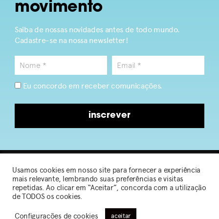
movimento
Saiba de nossas novidades antes de todo mundo.
Cadastre-se na nossa newsletter!
Eu concordo em receber comunicações.
inscrever
Usamos cookies em nosso site para fornecer a experiência
2026 © Sou de Algodão
mais relevante, lembrando suas preferências e visitas
repetidas. Ao clicar em “Aceitar”, concorda com a utilização
de TODOS os cookies.
Política de Privacidade
|
Termos de Uso
Configurações de cookies
aceitar