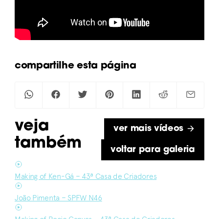
compartilhe esta página
veja
ver mais vídeos
também
voltar para galeria
Making of Ken-Gá – 43ª Casa de Criadores
João Pimenta – SPFW N46