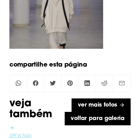
compartilhe esta página
veja
ver mais fotos
também
voltar para galeria
SPFW N46