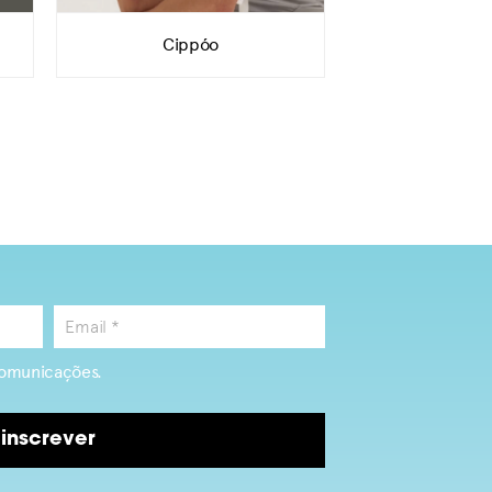
Cippóo
omunicações.
inscrever