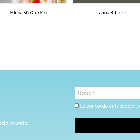
Minha Vó Que Fez
Lanna Ribeiro
Eu concordo em receber c
 todo mundo.