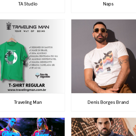
TA Studio
Naps
Traveling Man
Denis Borges Brand