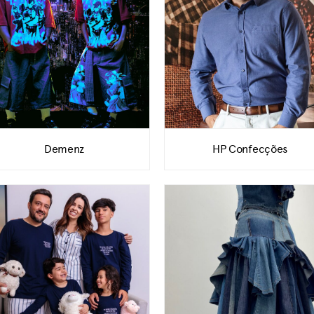
Demenz
HP Confecções