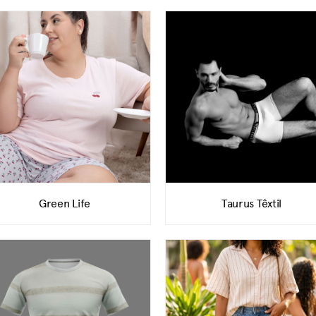
Green Life
Taurus Têxtil