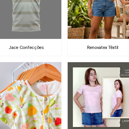
Jace Confecções
Renovatex Têxtil