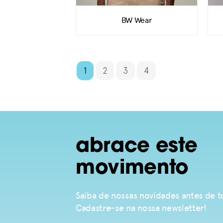
BW Wear
1
2
3
4
abrace este
movimento
Saiba de nossas novidades antes de
Cadastre-se na nossa newsletter!